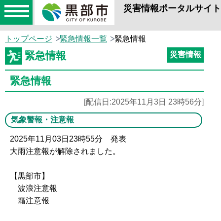
災害情報ポータルサイト
toggle
navigation
トップページ
緊急情報一覧
緊急情報
緊急情報
災害情報
緊急情報
[配信日:2025年11月3日 23時56分]
気象警報・注意報
2025年11月03日23時55分 発表
大雨注意報が解除されました。
【黒部市】
波浪注意報
霜注意報