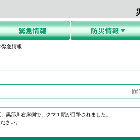
緊急情報
防災気象情報
防災情報
避難所一覧
緊急情報メール
[配
区、黒部川右岸側で、クマ１頭が目撃されました。
ください。