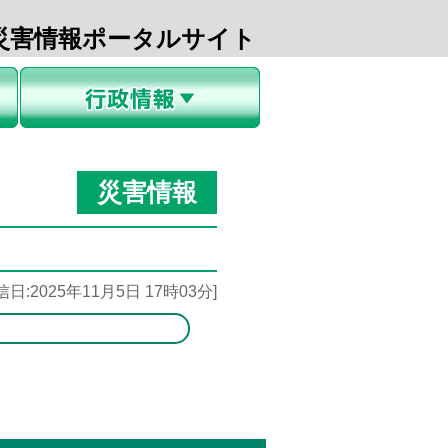
災害情報ポータルサイト
お知らせ
くらしの情報
申請書
Q&A
災害情報
信日:2025年11月5日 17時03分]